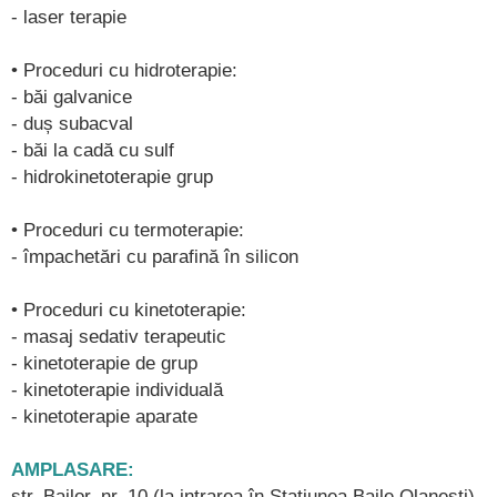
- laser terapie
• Proceduri cu hidroterapie:
- băi galvanice
- duș subacval
- băi la cadă cu sulf
- hidrokinetoterapie grup
• Proceduri cu termoterapie:
- împachetări cu parafină în silicon
• Proceduri cu kinetoterapie:
- masaj sedativ terapeutic
- kinetoterapie de grup
- kinetoterapie individuală
- kinetoterapie aparate
AMPLASARE:
str. Bailor, nr. 10 (la intrarea în Statiunea Baile Olanesti).