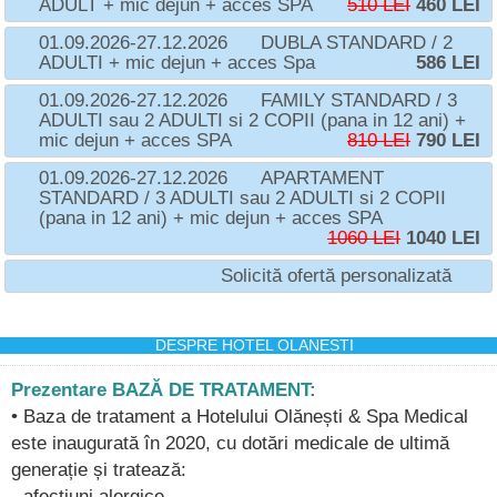
ADULT + mic dejun + acces SPA
510 LEI
460 LEI
01.09.2026-27.12.2026
DUBLA STANDARD / 2
ADULTI + mic dejun + acces Spa
586 LEI
01.09.2026-27.12.2026
FAMILY STANDARD / 3
ADULTI sau 2 ADULTI si 2 COPII (pana in 12 ani) +
mic dejun + acces SPA
810 LEI
790 LEI
01.09.2026-27.12.2026
APARTAMENT
STANDARD / 3 ADULTI sau 2 ADULTI si 2 COPII
(pana in 12 ani) + mic dejun + acces SPA
1060 LEI
1040 LEI
Solicită ofertă personalizată
DESPRE HOTEL OLANESTI
Prezentare BAZĂ DE TRATAMENT:
• Baza de tratament a Hotelului Olănești & Spa Medical
este inaugurată în 2020, cu dotări medicale de ultimă
generație și tratează:
- afecțiuni alergice