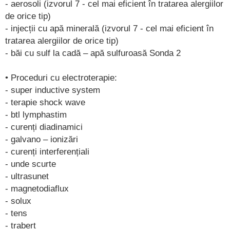
- aerosoli (izvorul 7 - cel mai eficient în tratarea alergiilor
de orice tip)
- injecții cu apă minerală (izvorul 7 - cel mai eficient în
tratarea alergiilor de orice tip)
- băi cu sulf la cadă – apă sulfuroasă Sonda 2
• Proceduri cu electroterapie:
- super inductive system
- terapie shock wave
- btl lymphastim
- curenți diadinamici
- galvano – ionizări
- curenți interferențiali
- unde scurte
- ultrasunet
- magnetodiaflux
- solux
- tens
- trabert