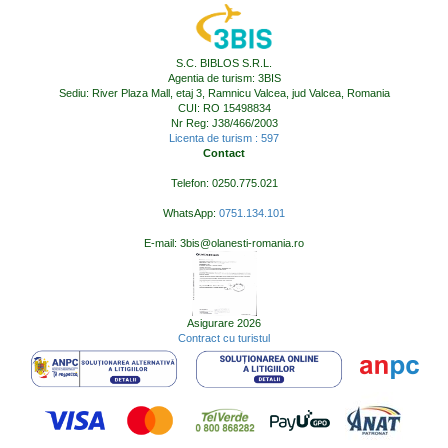
S.C. BIBLOS S.R.L.
Agentia de turism: 3BIS
Sediu: River Plaza Mall, etaj 3, Ramnicu Valcea, jud Valcea, Romania
CUI: RO 15498834
Nr Reg: J38/466/2003
Licenta de turism : 597
Contact
Telefon: 0250.775.021
WhatsApp:
0751.134.101
E-mail: 3bis@olanesti-romania.ro
Asigurare 2026
Contract cu turistul