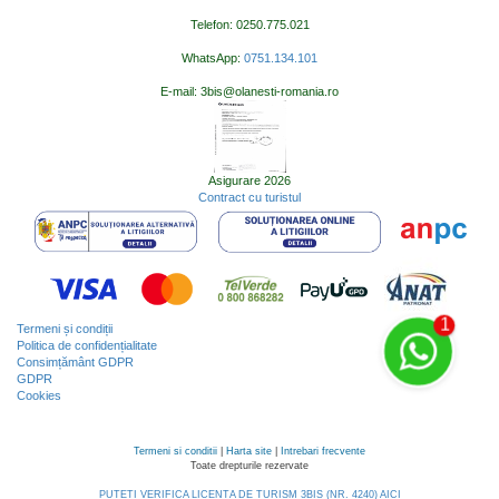
Telefon: 0250.775.021
WhatsApp:
0751.134.101
E-mail: 3bis@olanesti-romania.ro
Asigurare 2026
Contract cu turistul
Termeni și condiții
Politica de confidențialitate
Consimțământ GDPR
GDPR
Cookies
Termeni si conditii
|
Harta site
|
Intrebari frecvente
Toate drepturile rezervate
PUTEȚI VERIFICA LICENȚA DE TURISM 3BIS (NR. 4240) AICI